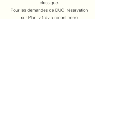
classique.
Pour les demandes de DUO, réservation
sur Planity (rdv à reconfirmer)
Vous pouvez offrir directement une carte
cadeau sur Planity.
Prendre RDV
Merci de vous présenter au rendez-vous quelques
minutes avant, le temps que nous puissions
échanger tranquillement avant votre soin.
Contre-indications:
- Problèmes cardiaque, en cas de phlébite,
en cas de fracture