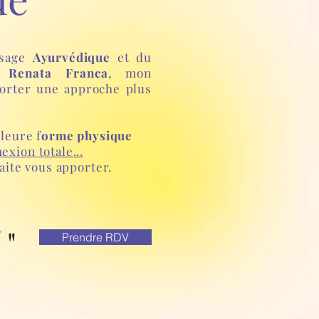
ssage
Ayurvédique
et du
e Renata Franca
, mon
porter une approche plus
lleure f
orme physique
exion totale...
uhaite vous apporter.
é
"
Prendre RDV