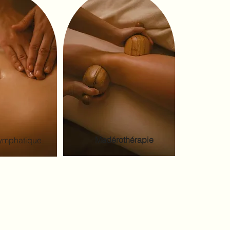
Madérothérapie
lymphatique