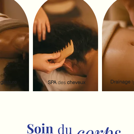
Drainage
ignature
SPA
des
cheveux
Soin
corps
du