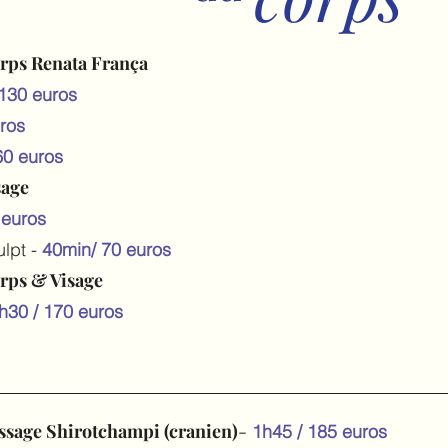
rps Renata França
/130 euros
uros
60 euros
sage
 euros
lpt -
40min/
70 euros
rps & Visage
h30 / 170 euros
assage
Shirotchampi (cranien)
-
1h45 / 185 euros