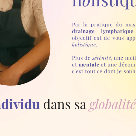
Par la pratique du ma
drainage lymphatiqu
objectif est de vous ap
holistique
.
Plus de
sérénité
, une mei
et
mentale
et une
déconn
c'est tout ce dont je so
individu
dans sa
globalit