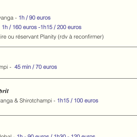
yanga -
1h / 90 euros
1h / 160 euros -1h15 / 200 euros
re ou réservant Planity (rdv à reconfirmer)
ampi -
45 min / 70 euros
prit
nga & Shirotchampi -
1h15 / 100 euros
obal -
1h - 90 euros /
1h30 - 120 euros