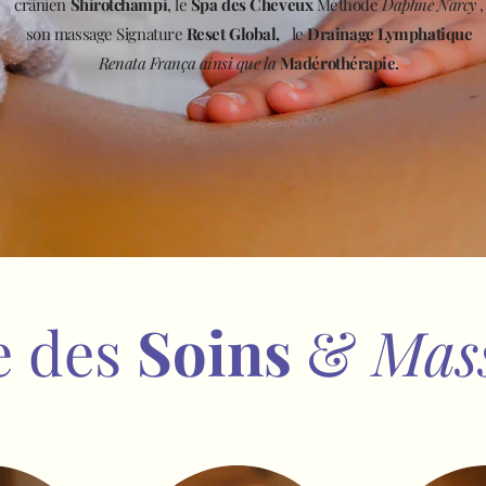
crânien
Shirotchampi
, le
Spa des Cheveux
Méthode
Daphné
Narcy
,
son massage Signature
Reset Global,
le
Drainage Lymphatique
Renata França ainsi que la
Madérothérapie.
e des
Soins
&
Mas