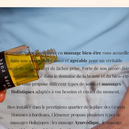
Clémence, votre
praticienne
en
massage bien-être
vous accueill
dans une atmosphère
douce
et
agréable
pour un véritable
moment de relaxation et de lâcher prise. Forte de son
savoir-fair
et de son expérience dans le domaine de la beauté et du bien-êtr
, elle vous propose différent types de soins et
massages
Holistiques
adaptés à vos besoins et envies du moment.
Bien installée dans le prestigieux quartier de la place des Grands
Hommes à Bordeaux, Clémence propose plusieurs types de
massages Holistiques : les massage
Ayurvédique,
le massage