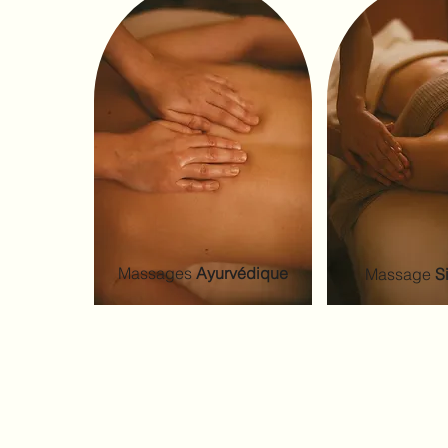
Massages
Ayurvédique
Massage
S