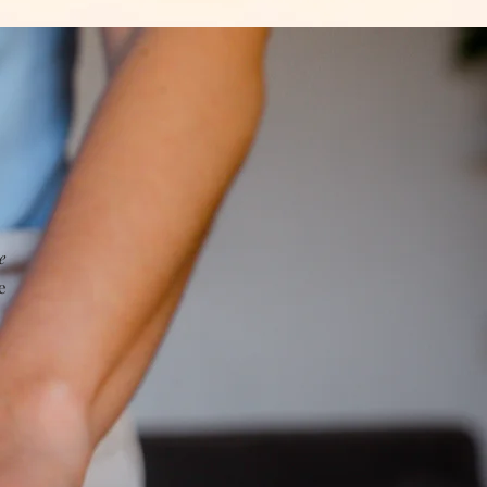
e
e
e